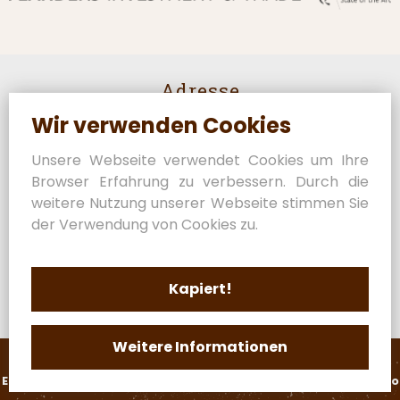
Adresse
Wir verwenden Cookies
Rijselstraat 82
8950 Heuvelland
Unsere Webseite verwendet Cookies um Ihre
Belgien
Browser Erfahrung zu verbessern. Durch die
Kontakt
weitere Nutzung unserer Webseite stimmen Sie
der Verwendung von Cookies zu.
+32 (0) 57 44 49 98
guy@fermetaillieu.be
MwSt: BE04 6148 8980
Kapiert!
Weitere Informationen
Datenschutzerklärung
Verzichtserklärung
Erklärung zum Cookies
Zertifizierungen
Site by Plenso