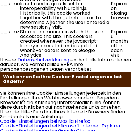
__utmc
Is not used in ga.js. Is set for
Expires
interoperability with urchin.js.
on
Historically, this cookie worked
closing
together with the _utmb cookie to
browser.
determine whether the user entered a
new session / visit.
__utmz
Stores the manner in which the user
Expires
accessed the site. This cookie is
6
created whenever the javascript-
months
library is executed and is updated
after
whenever data is sent to Google
each
Analytics
visit.
Unsere
Datenschutzerklärung
enthält alle Informationen
darüber, wie Fermetaillieu BVBA Ihre
personenbezogenen Daten verarbeitet.
Wie können Sie Ihre Cookie-Einstellungen selbst
ändern?
Sie können Ihre Cookie-Einstellungen jederzeit in den
Einstellungen Ihres Webbrowsers ändern. Bei jedem
Browser ist die Anleitung unterschiedlich. Sie können
diese durch Klicken auf nachstehende Links ansehen.
Über die Hilfe-Funktion Ihres Internet-Browsers finden
Sie ebenfalls eine Anleitung.
Cookie-Einstellungen bei Mozilla Firefox
Cookie-Einstellungen bei Microsoft Internet Explorer
Cookie-Einstellungen bei Google Chrome