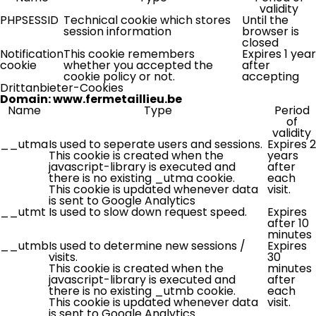
validity
PHPSESSID
Technical cookie which stores
Until the
session information
browser is
closed
Notification
This cookie remembers
Expires 1 year
cookie
whether you accepted the
after
cookie policy or not.
accepting
Drittanbieter-Cookies
Domain: www.fermetaillieu.be
Name
Type
Period
of
validity
__utma
Is used to seperate users and sessions.
Expires 2
This cookie is created when the
years
javascript-library is executed and
after
there is no existing _utma cookie.
each
This cookie is updated whenever data
visit.
is sent to Google Analytics
__utmt
Is used to slow down request speed.
Expires
after 10
minutes
__utmb
Is used to determine new sessions /
Expires
visits.
30
This cookie is created when the
minutes
javascript-library is executed and
after
there is no existing _utmb cookie.
each
This cookie is updated whenever data
visit.
is sent to Google Analytics